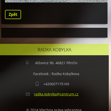
Zpět
RADKA KOBYLKA
Alšovice 96, 46821 Pěnčín
Facebook : Radka Kobylkova
+420607175169
radka.ko
bylka@ce
ntrum.cz
© 2014 Všechna práva vyhrazena.