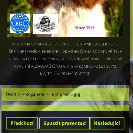
VÍTEJTE NA STRÁNKÁCH CHOVATELSKÉ STANICE ANGLICKÉHO
ŠPRINGRŠPANĚLA. HLEDÁTE-LI NOVÉHO ČLENA RODINY, PŘÍTELE
NEBO LOVECKÉHO PARŤÁKA, JSTE NA SPRÁVNÉ ADRESE! NABÍZÍME
KVALITNÍ A ZDRAVÁ ŠTĚŇATA, KTERÁ JIŽ MNOHO LET SVÝM
MAJITELŮM PŘINÁŠÍ RADOST!
Úvod
>
Fotogalerie
>
humpolec2.jpg
Předchozí
Spustit prezentaci
Následující