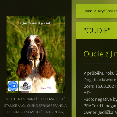
Úvod
>
Krycí psi /
"OUDIE"
Oudie z Ji
V průběhu roku 2
Dog,
black/white
Born: 15.03.2021
HD: ----------
Fuco: negative b
VÍTEJTE NA STRÁNKÁCH CHOVATELSKÉ
PRACord1: negat
STANICE ANGLICKÉHO ŠPRINGRŠPANĚLA.
Owner: Jedlička 
HLEDÁTE-LI NOVÉHO ČLENA RODINY,