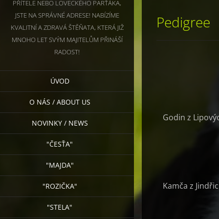
PŘÍTELE NEBO LOVECKÉHO PARŤÁKA,
JSTE NA SPRÁVNÉ ADRESE! NABÍZÍME
Pedigree
KVALITNÍ A ZDRAVÁ ŠTĚŇATA, KTERÁ JIŽ
MNOHO LET SVÝM MAJITELŮM PŘINÁŠÍ
RADOST!
ÚVOD
O NÁS / ABOUT US
Godin z Lipový
NOVINKY / NEWS
"ČESŤA"
"MAJDA"
Kamča z Jindři
"ROZIČKA"
"STELA"