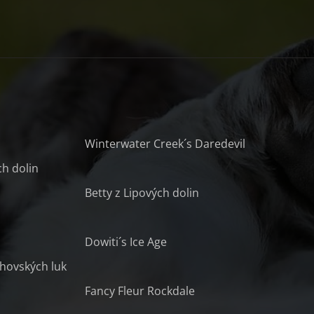
Winterwater Creek´s Daredevil
ch dolin
Betty z Lipových dolin
Dowiti´s Ice Age
chovských luk
Fancy Fleur Rockdale