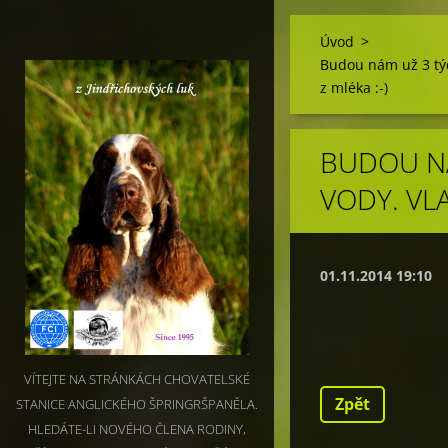
Úvod
>
Budou nám už 3 týd
z mléka :-)
BUDOU NÁ
VODY. VLA
01.11.2014 19:10
VÍTEJTE NA STRÁNKÁCH CHOVATELSKÉ
Zpět
STANICE ANGLICKÉHO ŠPRINGRŠPANĚLA.
HLEDÁTE-LI NOVÉHO ČLENA RODINY,