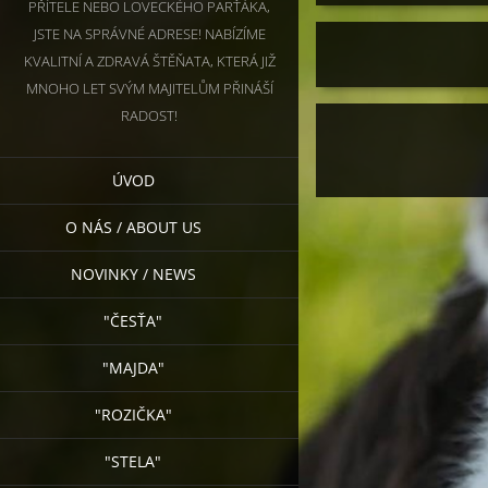
PŘÍTELE NEBO LOVECKÉHO PARŤÁKA,
JSTE NA SPRÁVNÉ ADRESE! NABÍZÍME
KVALITNÍ A ZDRAVÁ ŠTĚŇATA, KTERÁ JIŽ
MNOHO LET SVÝM MAJITELŮM PŘINÁŠÍ
RADOST!
ÚVOD
O NÁS / ABOUT US
NOVINKY / NEWS
"ČESŤA"
"MAJDA"
"ROZIČKA"
"STELA"