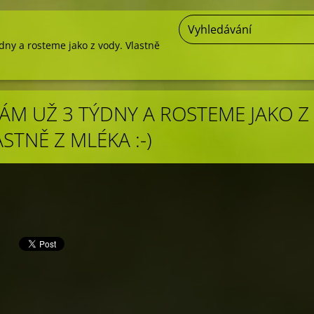
ny a rosteme jako z vody. Vlastně
M UŽ 3 TÝDNY A ROSTEME JAKO Z
STNĚ Z MLÉKA :-)