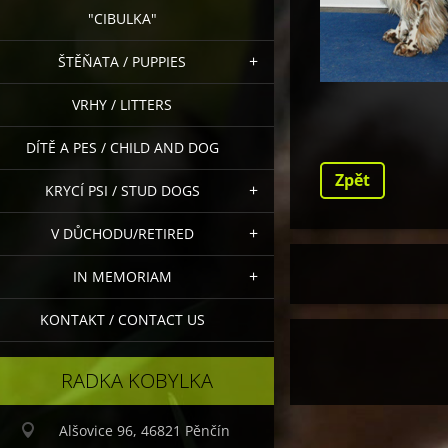
"CIBULKA"
ŠTĚŇATA / PUPPIES
VRHY / LITTERS
DÍTĚ A PES / CHILD AND DOG
Zpět
KRYCÍ PSI / STUD DOGS
V DŮCHODU/RETIRED
IN MEMORIAM
KONTAKT / CONTACT US
RADKA KOBYLKA
Alšovice 96, 46821 Pěnčín