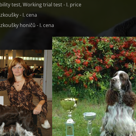
lity test, Working trial test - I. price
zkoušky - I. cena
zkoušky honičů - I. cena