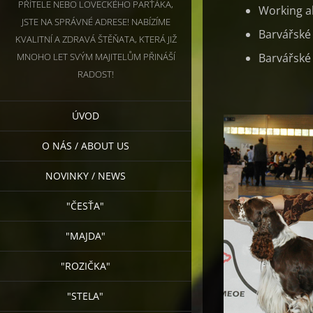
PŘÍTELE NEBO LOVECKÉHO PARŤÁKA,
Working abi
JSTE NA SPRÁVNÉ ADRESE! NABÍZÍME
Barvářské 
KVALITNÍ A ZDRAVÁ ŠTĚŇATA, KTERÁ JIŽ
MNOHO LET SVÝM MAJITELŮM PŘINÁŠÍ
Barvářské 
RADOST!
ÚVOD
O NÁS / ABOUT US
NOVINKY / NEWS
"ČESŤA"
"MAJDA"
"ROZIČKA"
"STELA"