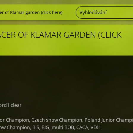
er of Klamar garden (click here)
ACER OF KLAMAR GARDEN (CLICK
ord1 clear
ior Champion, Czech show Champion, Poland Junior Champ
ow Champion, BIS, BIG, multi BOB, CACA, VDH