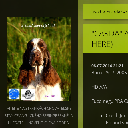
Úvod
>
"Carda" Ac
"CARDA" 
HERE)
08.07.2014 21:21
Born: 29. 7. 2005
HD A/A
Fuco neg., PRA C
VÍTEJTE NA STRÁNKÁCH CHOVATELSKÉ
Czech Jun
STANICE ANGLICKÉHO ŠPRINGRŠPANĚLA.
Poland sh
HLEDÁTE-LI NOVÉHO ČLENA RODINY,