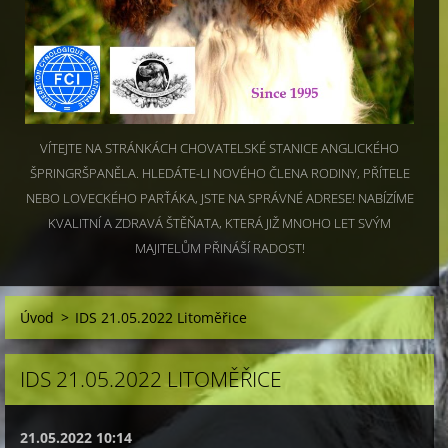
VÍTEJTE NA STRÁNKÁCH CHOVATELSKÉ STANICE ANGLICKÉHO
ŠPRINGRŠPANĚLA. HLEDÁTE-LI NOVÉHO ČLENA RODINY, PŘÍTELE
NEBO LOVECKÉHO PARŤÁKA, JSTE NA SPRÁVNÉ ADRESE! NABÍZÍME
KVALITNÍ A ZDRAVÁ ŠTĚŇATA, KTERÁ JIŽ MNOHO LET SVÝM
MAJITELŮM PŘINÁŠÍ RADOST!
Úvod
>
IDS 21.05.2022 Litoměřice
IDS 21.05.2022 LITOMĚŘICE
21.05.2022 10:14