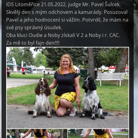
IDS Litoměřice 21.05.2022, judge Mr. Pavel Šulcek.
Skvělý den s mým odchovem a kamarády. Posuzoval
Pavel a jeho hodnocení si vážím. Potvrdil, že mám na
své psy správný úsudek.
Oba kluci Oudie a Noby získali V 2 a Noby i r. CAC.
Za mě to byl fajn den!!!!