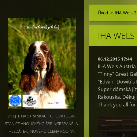
Úvod
>
IHA Wels 2
IHA WELS 
06.12.2015 17:44
IHA Wels Austria 
"Tinny" Great Gab
"Edwin" Dowiti´s 
Super dámská jíz
Rakouska. Děkuji
Thank you all for
VÍTEJTE NA STRÁNKÁCH CHOVATELSKÉ
STANICE ANGLICKÉHO ŠPRINGRŠPANĚLA.
HLEDÁTE-LI NOVÉHO ČLENA RODINY,