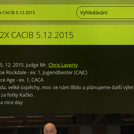
x CACIB 5.12.2015
2X CACIB 5.12.2015
5. 12. 2015. Judge Mr.
Chris Laverty
e Rockdale - ex. 1, Jugendbester (CAJC)
Ice Age - ex. 1, CACA
da, velké úspěchy, moc se nám líbilo a plánujeme další výle
 za fotky Kačko.
 a nice day