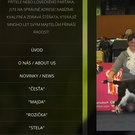
PŘÍTELE NEBO LOVECKÉHO PARŤÁKA,
JSTE NA SPRÁVNÉ ADRESE! NABÍZÍME
KVALITNÍ A ZDRAVÁ ŠTĚŇATA, KTERÁ JIŽ
MNOHO LET SVÝM MAJITELŮM PŘINÁŠÍ
RADOST!
ÚVOD
O NÁS / ABOUT US
NOVINKY / NEWS
"ČESŤA"
"MAJDA"
"ROZIČKA"
"STELA"