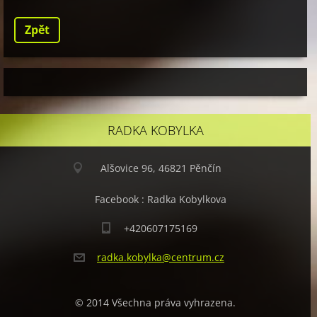
Zpět
RADKA KOBYLKA
Alšovice 96, 46821 Pěnčín
Facebook : Radka Kobylkova
+420607175169
radka.ko
bylka@ce
ntrum.cz
© 2014 Všechna práva vyhrazena.