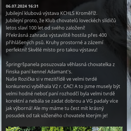
06.07.2024 16:31
Jubilejní klubová výstava KCHLS Kroměříž.
Jubilejní proto, že Klub chovatelů loveckéch slídičů
letos slaví 100 let od svého založení!
Překrásná zahrada výstaviště hostila přes 400
přihlášených psů. Kruhy prostorné a zázemí
perfektní! Skvělé místo pro takou výstavu!
Špringršpanela posuzovala věhlasná chovatelka z
Finska paní kennel Adamant's.
Naše Rozička si v mezitřídě ve velmi tvrdé
konkurenci vyběhala V2 r. CAC! A to jsme musely být
velmi hodné neboť paní rozhodčí byla velmi tvrdě
korektní a nebála se zadat dobrou a VG padaly více
jak výborná! Ale my máme tu čest mít krásný
posudek od tak váženého chovatele kterým je!