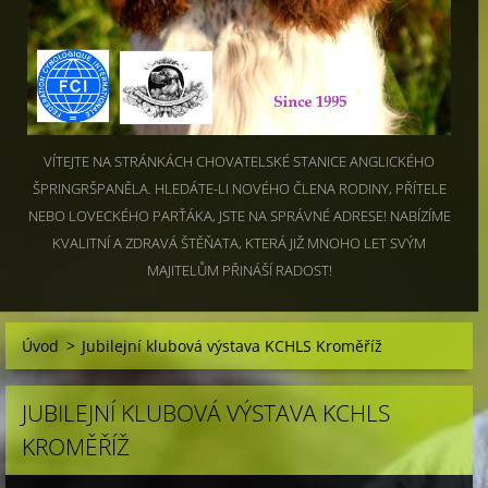
VÍTEJTE NA STRÁNKÁCH CHOVATELSKÉ STANICE ANGLICKÉHO
ŠPRINGRŠPANĚLA. HLEDÁTE-LI NOVÉHO ČLENA RODINY, PŘÍTELE
NEBO LOVECKÉHO PARŤÁKA, JSTE NA SPRÁVNÉ ADRESE! NABÍZÍME
KVALITNÍ A ZDRAVÁ ŠTĚŇATA, KTERÁ JIŽ MNOHO LET SVÝM
MAJITELŮM PŘINÁŠÍ RADOST!
Úvod
>
Jubilejní klubová výstava KCHLS Kroměříž
JUBILEJNÍ KLUBOVÁ VÝSTAVA KCHLS
KROMĚŘÍŽ