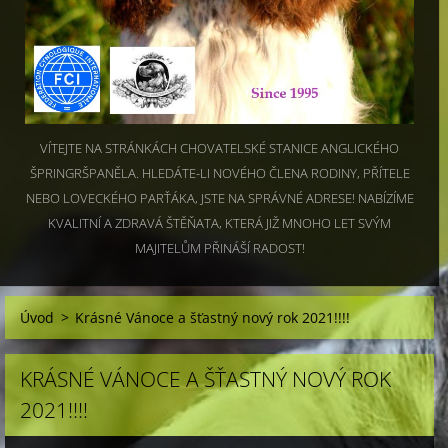
VÍTEJTE NA STRÁNKÁCH CHOVATELSKÉ STANICE ANGLICKÉHO
ŠPRINGRŠPANĚLA. HLEDÁTE-LI NOVÉHO ČLENA RODINY, PŘÍTELE
NEBO LOVECKÉHO PARŤÁKA, JSTE NA SPRÁVNÉ ADRESE! NABÍZÍME
KVALITNÍ A ZDRAVÁ ŠTĚŇATA, KTERÁ JIŽ MNOHO LET SVÝM
MAJITELŮM PŘINÁŠÍ RADOST!
Úvod
>
Krásné Vánoce a šťastný nový rok 2021!!!!
KRÁSNÉ VÁNOCE A ŠŤASTNÝ NOVÝ ROK
2021!!!!