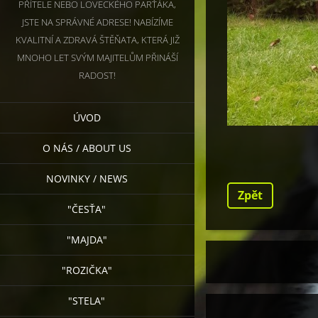
PŘÍTELE NEBO LOVECKÉHO PARŤÁKA,
JSTE NA SPRÁVNÉ ADRESE! NABÍZÍME
KVALITNÍ A ZDRAVÁ ŠTĚŇATA, KTERÁ JIŽ
MNOHO LET SVÝM MAJITELŮM PŘINÁŠÍ
RADOST!
ÚVOD
O NÁS / ABOUT US
NOVINKY / NEWS
Zpět
"ČESŤA"
"MAJDA"
"ROZIČKA"
"STELA"