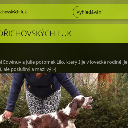
řichovských luk
INDŘICHOVSKÝCH LUK
l Edwinuv a Julie potomek Lilo, který žije v lovecké rodině. Je
 ale poslušný a mazlivý :-)