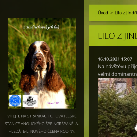
Úvod
>
Lilo z Jind
LILO Z J
16.10.2021 15:07
Na návštěvu přije
velmi dominantní,
VÍTEJTE NA STRÁNKÁCH CHOVATELSKÉ
STANICE ANGLICKÉHO ŠPRINGRŠPANĚLA.
HLEDÁTE-LI NOVÉHO ČLENA RODINY,