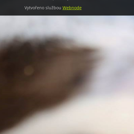
Vytvořeno službou
Webnode