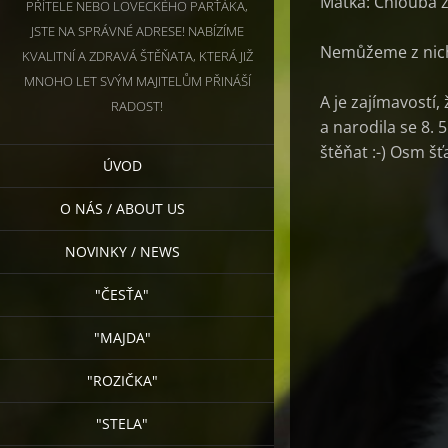
Matka: Chlouba z
PŘÍTELE NEBO LOVECKÉHO PARŤÁKA,
JSTE NA SPRÁVNÉ ADRESE! NABÍZÍME
Nemůžeme z nich s
KVALITNÍ A ZDRAVÁ ŠTĚŇATA, KTERÁ JIŽ
MNOHO LET SVÝM MAJITELŮM PŘINÁŠÍ
A je zajímavostí,
RADOST!
a narodila se 8. 5
štěňat :-) Osm šťa
ÚVOD
O NÁS / ABOUT US
NOVINKY / NEWS
"ČESŤA"
"MAJDA"
"ROZIČKA"
"STELA"