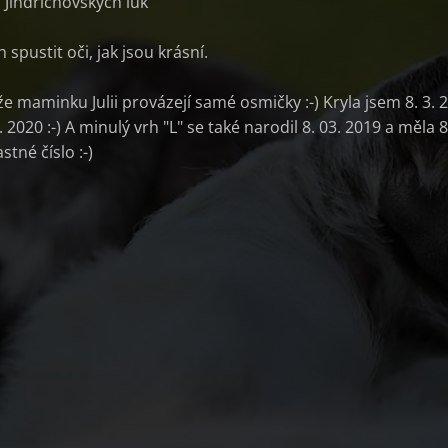
 Jindřichovských luk
pustit oči, jak jsou krásní.
 že maminku Julii provázejí samé osmičky :-) Kryla jsem 8. 3. 
. 2020 :-) A minulý vrh "L" se také narodil 8. 03. 2019 a měla 8
stné číslo :-)