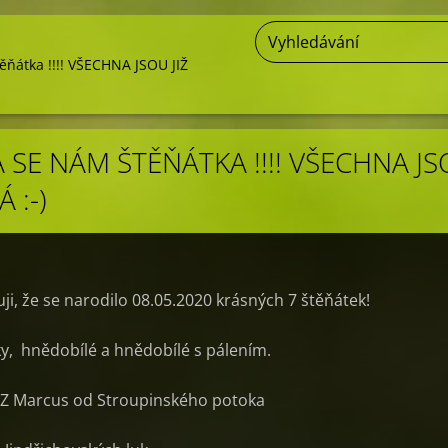
ěňátka !!!! VŠECHNA JSOU JIŽ
 SE NÁM ŠTĚŇÁTKA !!!! VŠECHNA J
 :-)
ji, že se narodilo 08.05.2020 krásných 7 štěňátek!
čky, hnědobílé a hnědobílé s pálením.
CZ Marcus od Stroupinského potoka