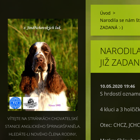
Úvod
>
Narodila se nám št
ZADANÁ :-)
NARODILA
JIŽ ZADANÁ
10.05.2020 19:46
S hrdostí oznamu
4 kluci a 3 holči
VÍTEJTE NA STRÁNKÁCH CHOVATELSKÉ
Otec: CHCZ, JCH
STANICE ANGLICKÉHO ŠPRINGRŠPANĚLA.
HLEDÁTE-LI NOVÉHO ČLENA RODINY,