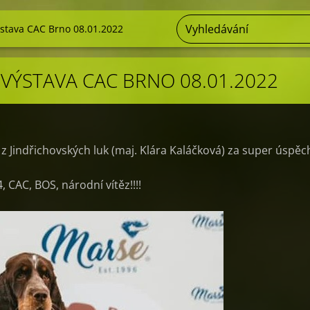
stava CAC Brno 08.01.2022
VÝSTAVA CAC BRNO 08.01.2022
z Jindřichovských luk (maj. Klára Kaláčková) za super úspěc
, CAC, BOS, národní vítěz!!!!