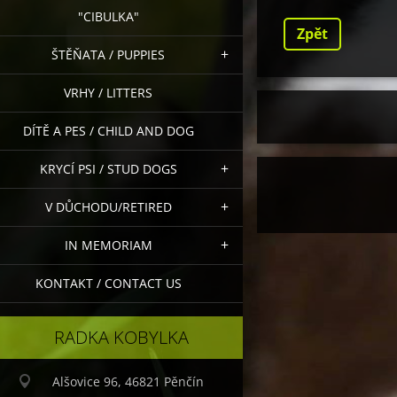
"CIBULKA"
Zpět
ŠTĚŇATA / PUPPIES
VRHY / LITTERS
DÍTĚ A PES / CHILD AND DOG
KRYCÍ PSI / STUD DOGS
V DŮCHODU/RETIRED
IN MEMORIAM
KONTAKT / CONTACT US
RADKA KOBYLKA
Alšovice 96, 46821 Pěnčín