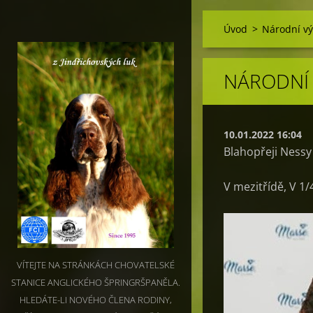
Úvod
>
Národní vý
NÁRODNÍ 
10.01.2022 16:04
Blahopřeji Nessy 
V mezitřídě, V 1/4
VÍTEJTE NA STRÁNKÁCH CHOVATELSKÉ
STANICE ANGLICKÉHO ŠPRINGRŠPANĚLA.
HLEDÁTE-LI NOVÉHO ČLENA RODINY,