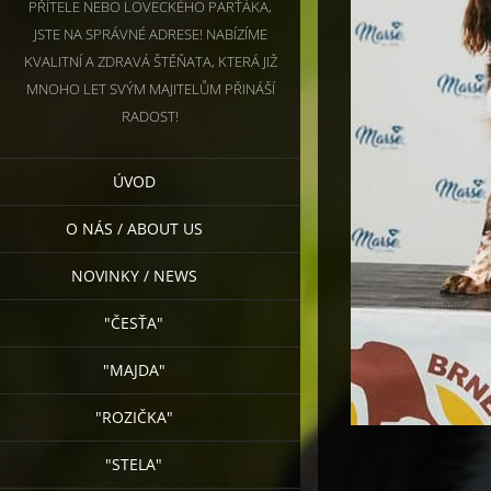
PŘÍTELE NEBO LOVECKÉHO PARŤÁKA,
JSTE NA SPRÁVNÉ ADRESE! NABÍZÍME
KVALITNÍ A ZDRAVÁ ŠTĚŇATA, KTERÁ JIŽ
MNOHO LET SVÝM MAJITELŮM PŘINÁŠÍ
RADOST!
ÚVOD
O NÁS / ABOUT US
NOVINKY / NEWS
"ČESŤA"
"MAJDA"
"ROZIČKA"
"STELA"