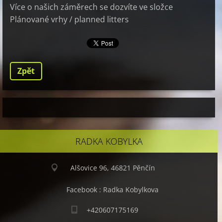
Více o našich záměrech se dozvíte ve složce
Plánované vrhy / planned litters
Zpět
RADKA KOBYLKA
Alšovice 96, 46821 Pěnčín
Facebook : Radka Kobylkova
+420607175169