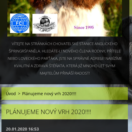
VÍTEJTE NA STRÁNKÁCH CHOVATELSKÉ STANICE ANGLICKÉHO
ŠPRINGRŠPANĚLA. HLEDÁTE-LI NOVÉHO ČLENA RODINY, PŘÍTELE
NEBO LOVECKÉHO PARŤÁKA, JSTE NA SPRÁVNÉ ADRESE! NABÍZÍME
KVALITNÍ A ZDRAVÁ ŠTĚŇATA, KTERÁ JIŽ MNOHO LET SVÝM
MAJITELŮM PŘINÁŠÍ RADOST!
Úvod
>
Plánujeme nový vrh 2020!!!!
PLÁNUJEME NOVÝ VRH 2020!!!!
20.01.2020 16:53