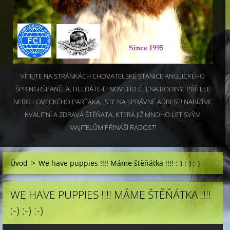
VÍTEJTE NA STRÁNKÁCH CHOVATELSKÉ STANICE ANGLICKÉHO
ŠPRINGRŠPANĚLA. HLEDÁTE-LI NOVÉHO ČLENA RODINY, PŘÍTELE
NEBO LOVECKÉHO PARŤÁKA, JSTE NA SPRÁVNÉ ADRESE! NABÍZÍME
KVALITNÍ A ZDRAVÁ ŠTĚŇATA, KTERÁ JIŽ MNOHO LET SVÝM
MAJITELŮM PŘINÁŠÍ RADOST!
Úvod
>
We have puppies !!!! Máme štěňátka !!!! :-) :-) :-)
WE HAVE PUPPIES !!!! MÁME ŠTĚŇÁTKA !!!!
:-) :-) :-)