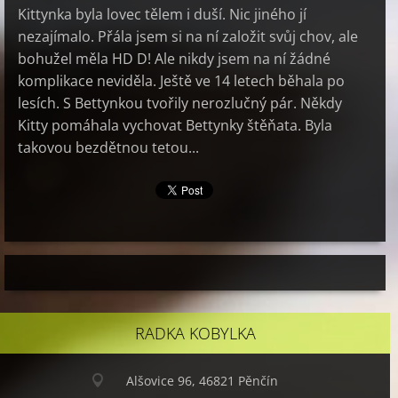
Kittynka byla lovec tělem i duší. Nic jiného jí
nezajímalo. Přála jsem si na ní založit svůj chov, ale
bohužel měla HD D! Ale nikdy jsem na ní žádné
komplikace neviděla. Ještě ve 14 letech běhala po
lesích. S Bettynkou tvořily nerozlučný pár. Někdy
Kitty pomáhala vychovat Bettynky štěňata. Byla
takovou bezdětnou tetou...
RADKA KOBYLKA
Alšovice 96, 46821 Pěnčín