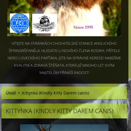
VÍTEJTE NA STRÁNKÁCH CHOVATELSKÉ STANICE ANGLICKÉHO
ŠPRINGRŠPANĚLA. HLEDÁTE-LI NOVÉHO ČLENA RODINY, PŘÍTELE
NEBO LOVECKÉHO PARŤÁKA, JSTE NA SPRÁVNÉ ADRESE! NABÍZÍME
KVALITNÍ A ZDRAVÁ ŠTĚŇATA, KTERÁ JIŽ MNOHO LET SVÝM
MAJITELŮM PŘINÁŠÍ RADOST!
Úvod
>
Kittynka (Kindly Kitty Darem canis)
KITTYNKA (KINDLY KITTY DAREM CANIS)